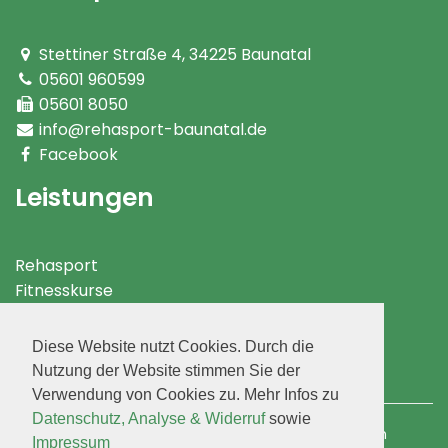
Stettiner Straße 4
,
34225
Baunatal
05601 960599
05601 8050
info@rehasport-baunatal.de
Facebook
Leistungen
Rehasport
Fitnesskurse
Rehakurse
Fitness & Prävention
Diese Website nutzt Cookies. Durch die
Jugend
Nutzung der Website stimmen Sie der
Gymnastik & Rehasport
Verwendung von Cookies zu. Mehr Infos zu
Datenschutz, Analyse & Widerruf
sowie
Responsive Webdesign und TYPO3 Entwicklung durch
Impressum