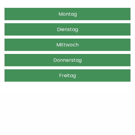
Montag
Dienstag
Mittwoch
Donnerstag
Freitag
Lernen Sie uns kostenlos und
unverbindlich kennen!
Gerne würde ich Sie zu einem Probetraining