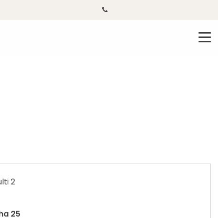
ti 2
ha 25