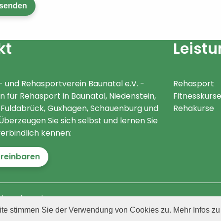
senden
htfelder sind mit einem Sternchen gekennzeichnet.
kt
Leist
- und Rehasportverein Baunatal e.V. -
Rehasport
n für Rehasport in Baunatal, Niedenstein,
Fitnesskurs
Fuldabrück, Guxhagen, Schauenburg und
Rehakurse
berzeugen Sie sich selbst und lernen Sie
verbindlich kennen:
ereinbaren
nternetagentur
ite stimmen Sie der Verwendung von Cookies zu. Mehr Infos z