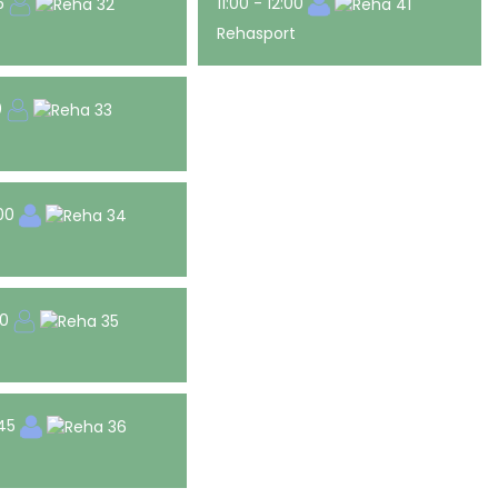
45
11:00 - 12:00
t
Rehasport
00
t
:00
t
00
t
:45
t