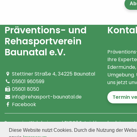
Ab
* Pflic
Präventions- und
Konta
Rehasportverein
Baunatal e.V.
Präventions
Ihre Experte
Edermünde, 
Stettiner Straße 4
,
34225
Baunatal
Umgebung. Ü
05601 960599
uns jetzt un
05601 8050
info@rehasport-baunatal.de
Termin v
Facebook
Responsive Webdesign und TYPO3 Entwicklung durch igroup I
Diese Website nutzt Cookies. Durch die Nutzung der Webs