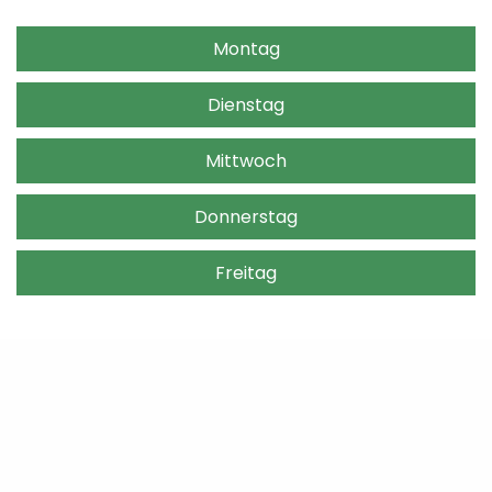
Montag
Dienstag
Mittwoch
Donnerstag
Freitag
Lernen Sie uns kostenlos und
unverbindlich kennen!
Gerne würde ich Sie zu einem Probetraining