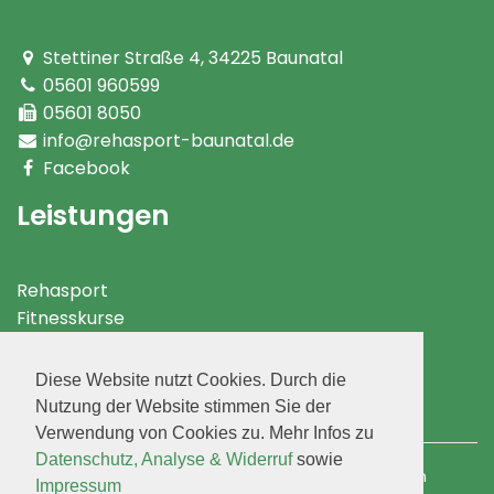
Stettiner Straße 4
,
34225
Baunatal
05601 960599
05601 8050
info@rehasport-baunatal.de
Facebook
Leistungen
Rehasport
Fitnesskurse
Rehakurse
Fitness & Prävention
Diese Website nutzt Cookies. Durch die
Jugend
Nutzung der Website stimmen Sie der
Gymnastik & Rehasport
Verwendung von Cookies zu. Mehr Infos zu
Datenschutz, Analyse & Widerruf
sowie
Responsive Webdesign und TYPO3 Entwicklung durch
Impressum