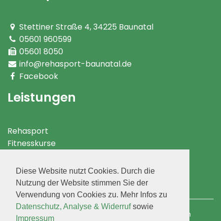
Stettiner Straße 4
,
34225
Baunatal
05601 960599
05601 8050
info@rehasport-baunatal.de
Facebook
Leistungen
Rehasport
Fitnesskurse
Rehakurse
Fitness & Prävention
Diese Website nutzt Cookies. Durch die
Jugend
Nutzung der Website stimmen Sie der
Gymnastik & Rehasport
Verwendung von Cookies zu. Mehr Infos zu
Datenschutz, Analyse & Widerruf
sowie
Responsive Webdesign und TYPO3 Entwicklung durch
Impressum