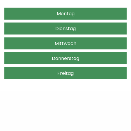
Montag
Dienstag
Mittwoch
Donnerstag
Freitag
Lernen Sie uns kostenlos und
unverbindlich kennen!
Gerne würde ich Sie zu einem Probetraining